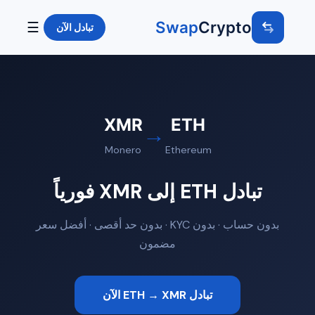
Swap
Crypto
☰
تبادل الآن
XMR
ETH
→
Monero
Ethereum
تبادل ETH إلى XMR فورياً
بدون حساب · بدون KYC · بدون حد أقصى · أفضل سعر
مضمون
تبادل ETH → XMR الآن