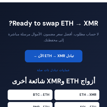
Ready to swap ETH → XMR?
لا حساب مطلوب. أفضل سعر مضمون. الأموال مرسلة مباشرة
إلى محفظتك.
تبادل ETH → XMR الآن →
عمليات تبادل ذات صلة
أزواج ETH وXMR شائعة أخرى
BTC
→
ETH
ETH
→
XMR