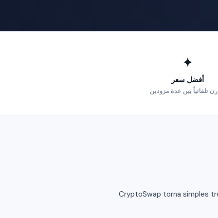
✦
أفضل سعر
رن تلقائياً بين عدة مزودين
CryptoSwap torna simples tro