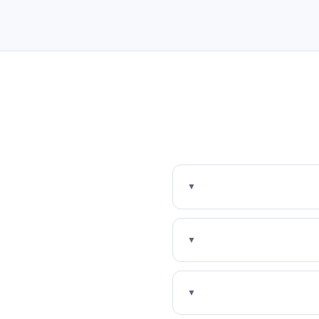
▼
▼
▼