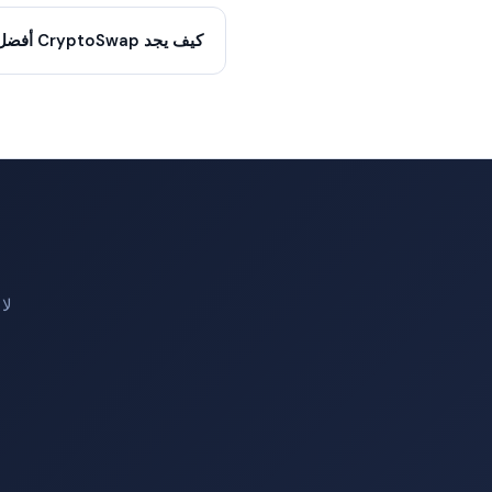
كيف يجد CryptoSwap أفضل سعر؟
لا