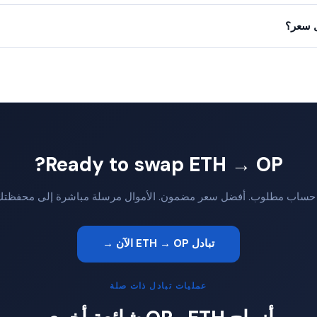
Ready to swap ETH → OP?
 حساب مطلوب. أفضل سعر مضمون. الأموال مرسلة مباشرة إلى محفظتك
تبادل ETH → OP الآن →
عمليات تبادل ذات صلة