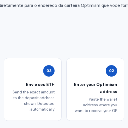
diretamente para o endereco da carteira Optimism que voce fo
03
02
Envie seu ETH
Enter your Optimism
address
Send the exact amount
to the deposit address
Paste the wallet
shown. Detected
address where you
automatically.
want to receive your OP.