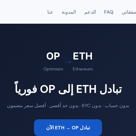
فقاتي
FAQ
الدعم
المدونة
عنا
OP
ETH
→
Optimism
Ethereum
تبادل ETH إلى OP فورياً
بدون حساب · بدون KYC · بدون حد أقصى · أفضل سعر مضمون
تبادل ETH → OP الآن