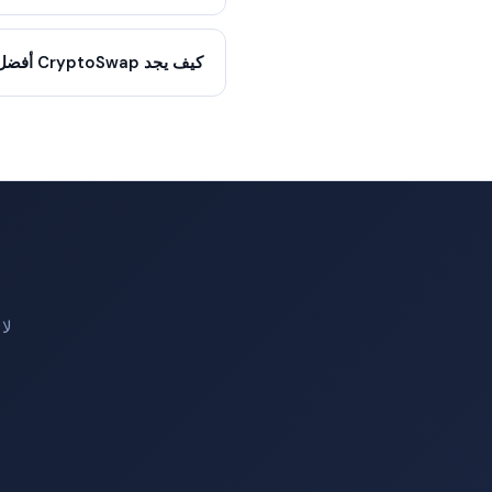
كيف يجد CryptoSwap أفضل سعر؟
لا