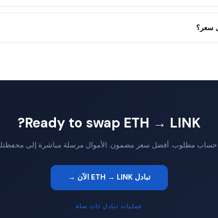
Ready to swap ETH → LINK?
 حساب مطلوب. أفضل سعر مضمون. الأموال مرسلة مباشرة إلى محفظتك
تبادل ETH → LINK الآن →
عمليات تبادل ذات صلة