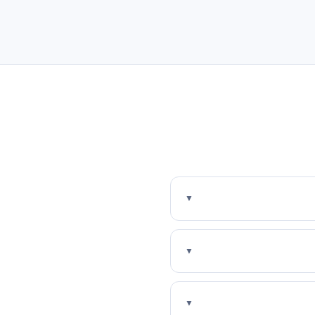
▼
▼
▼