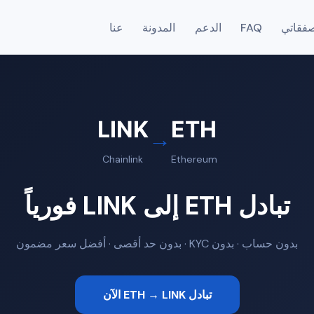
فقاتي
FAQ
الدعم
المدونة
عنا
LINK
ETH
→
Chainlink
Ethereum
تبادل ETH إلى LINK فورياً
بدون حساب · بدون KYC · بدون حد أقصى · أفضل سعر مضمون
تبادل ETH → LINK الآن