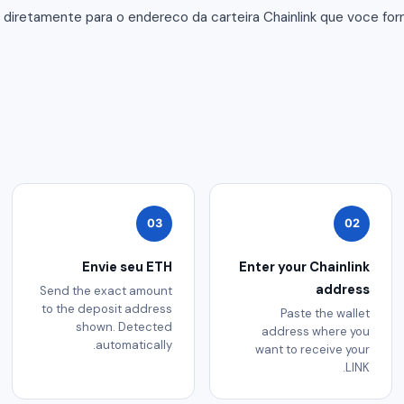
 diretamente para o endereco da carteira Chainlink que voce f
03
02
Envie seu ETH
Enter your Chainlink
address
Send the exact amount
to the deposit address
Paste the wallet
shown. Detected
address where you
automatically.
want to receive your
LINK.