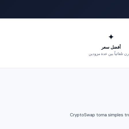
✦
أفضل سعر
رن تلقائياً بين عدة مزودين
CryptoSwap torna simples tro