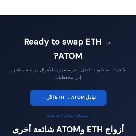
Ready to swap ETH →
ATOM?
لا حساب مطلوب. أفضل سعر مضمون. الأموال مرسلة مباشرة
إلى محفظتك.
تبادل ETH → ATOM الآن →
عمليات تبادل ذات صلة
أزواج ETH وATOM شائعة أخرى