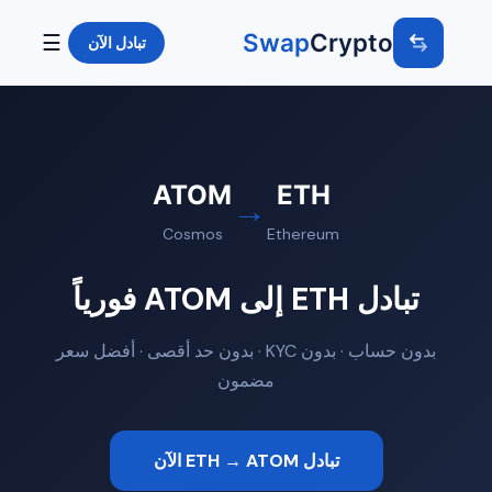
Swap
Crypto
☰
تبادل الآن
ATOM
ETH
→
Cosmos
Ethereum
تبادل ETH إلى ATOM فورياً
بدون حساب · بدون KYC · بدون حد أقصى · أفضل سعر
مضمون
تبادل ETH → ATOM الآن