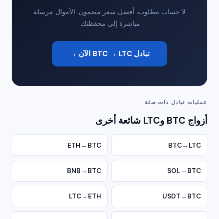
لا حساب مطلوب. أفضل سعر مضمون. الأموال مرسلة
مباشرة إلى محفظتك.
تبادل BTC → LTC الآن →
عمليات تبادل ذات صلة
أزواج BTC وLTC شائعة أخرى
ETH
→
BTC
BTC
→
LTC
BNB
→
BTC
SOL
→
BTC
LTC
→
ETH
USDT
→
BTC