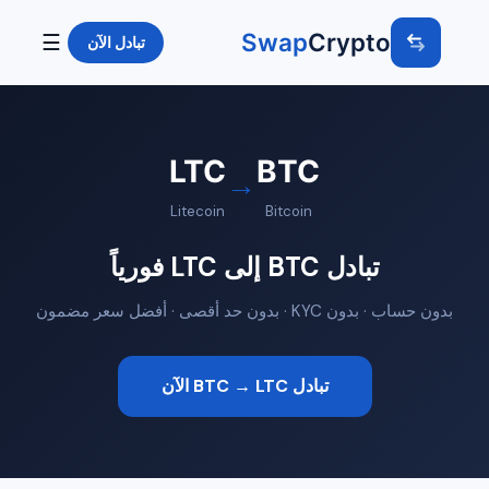
Swap
Crypto
☰
تبادل الآن
LTC
BTC
→
Litecoin
Bitcoin
تبادل BTC إلى LTC فورياً
بدون حساب · بدون KYC · بدون حد أقصى · أفضل سعر مضمون
تبادل BTC → LTC الآن