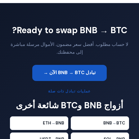
Ready to swap BNB → BTC?
لا حساب مطلوب. أفضل سعر مضمون. الأموال مرسلة مباشرة
إلى محفظتك.
تبادل BNB → BTC الآن →
عمليات تبادل ذات صلة
أزواج BNB وBTC شائعة أخرى
ETH
→
BNB
BNB
→
BTC