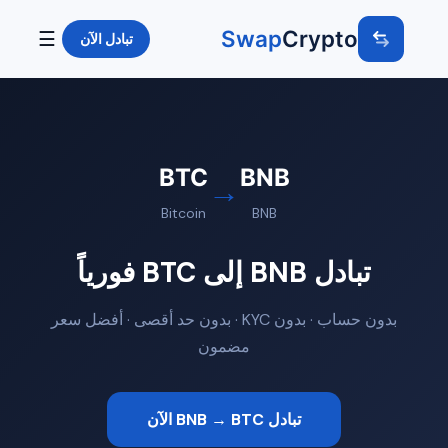
Swap
Crypto
☰
تبادل الآن
BTC
BNB
→
Bitcoin
BNB
تبادل BNB إلى BTC فورياً
بدون حساب · بدون KYC · بدون حد أقصى · أفضل سعر
مضمون
تبادل BNB → BTC الآن