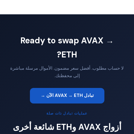
Ready to swap AVAX →
ETH?
لا حساب مطلوب. أفضل سعر مضمون. الأموال مرسلة مباشرة
إلى محفظتك.
تبادل AVAX → ETH الآن →
عمليات تبادل ذات صلة
أزواج AVAX وETH شائعة أخرى