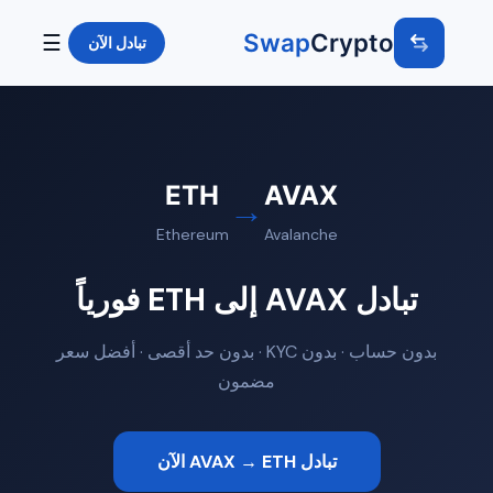
Swap
Crypto
☰
تبادل الآن
ETH
AVAX
→
Ethereum
Avalanche
تبادل AVAX إلى ETH فورياً
بدون حساب · بدون KYC · بدون حد أقصى · أفضل سعر
مضمون
تبادل AVAX → ETH الآن