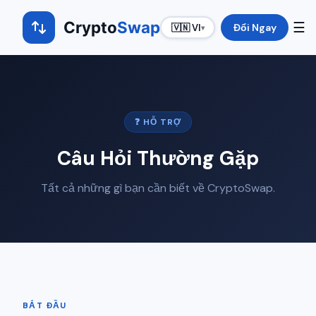
Crypto
Swap
☰
Đổi Ngay
🇻🇳 VI
▾
❓ HỖ TRỢ
Câu Hỏi Thường Gặp
Tất cả những gì bạn cần biết về CryptoSwap.
BẮT ĐẦU