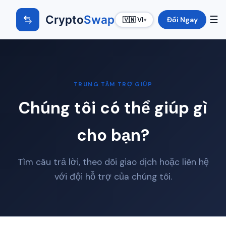
Crypto
Swap
☰
Đổi Ngay
🇻🇳 VI
▾
TRUNG TÂM TRỢ GIÚP
Chúng tôi có thể giúp gì
cho bạn?
Tìm câu trả lời, theo dõi giao dịch hoặc liên hệ
với đội hỗ trợ của chúng tôi.