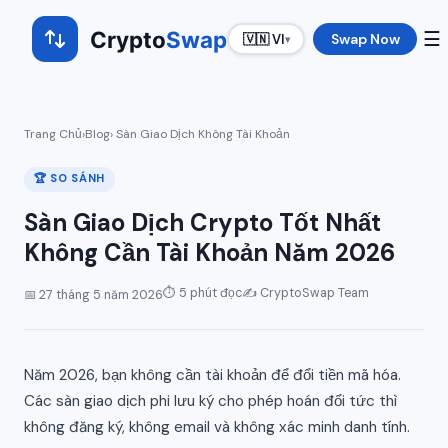
Crypto
Swap
☰
Swap Now
🇻🇳 VI
▾
Trang Chủ
›
Blog
› Sàn Giao Dịch Không Tài Khoản
🏆 SO SÁNH
Sàn Giao Dịch Crypto Tốt Nhất
Không Cần Tài Khoản Năm 2026
⏱ 5 phút đọc
✍️ CryptoSwap Team
📅 27 tháng 5 năm 2026
Năm 2026, bạn không cần tài khoản để đổi tiền mã hóa.
Các sàn giao dịch phi lưu ký cho phép hoán đổi tức thì
không đăng ký, không email và không xác minh danh tính.