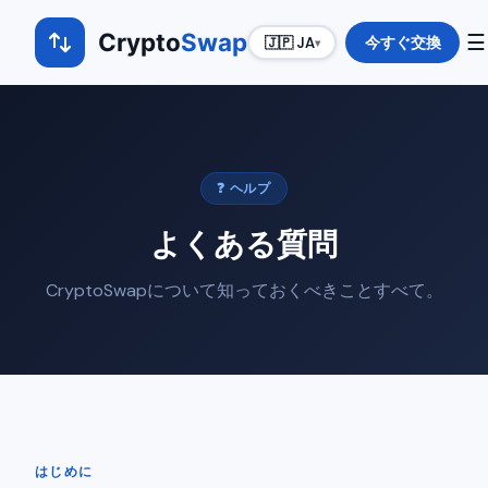
Crypto
Swap
☰
今すぐ交換
🇯🇵 JA
▾
❓ ヘルプ
よくある質問
CryptoSwapについて知っておくべきことすべて。
はじめに