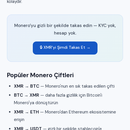
kolaydır.
Monero'yu gizli bir şekilde takas edin — KYC yok,
hesap yok.
🔒 XMR'yi Şimdi Takas Et →
Popüler Monero Çiftleri
XMR → BTC
— Monero'nun en sık takas edilen çifti
BTC → XMR
— daha fazla gizlilik için Bitcoin'i
Monero'ya dönüştürün
XMR → ETH
— Monero'dan Ethereum ekosistemine
erişin
XMR → USDT
— gizli bir şekilde stablecoin'e