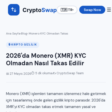
Crypto
Swap
☰
Swap Now
🇹🇷 TR
▾
Ana Sayfa
›
Blog
› Monero KYC Olmadan Takas
🔒 KRIPTO GIZLILIK
2026'da Monero (XMR) KYC
Olmadan Nasıl Takas Edilir
⏱ 5 dk okuma
✍️ CryptoSwap Team
📅 27 Mayıs 2026
Monero (XMR) işlemleri tamamen izlenemez hale getirmek
için tasarlanmış önde gelen gizlilik kripto parasıdır. 2026'da
XMR'yi KYC olmadan takas etmek tamamen yasal ve