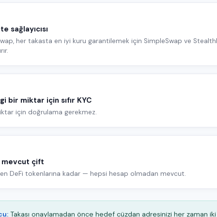
dite sağlayıcısı
ap, her takasta en iyi kuru garantilemek için SimpleSwap ve Stealth
rır.
i bir miktar için sıfır KYC
iktar için doğrulama gerekmez.
 mevcut çift
den DeFi tokenlarına kadar — hepsi hesap olmadan mevcut.
cu:
Takası onaylamadan önce hedef cüzdan adresinizi her zaman iki 