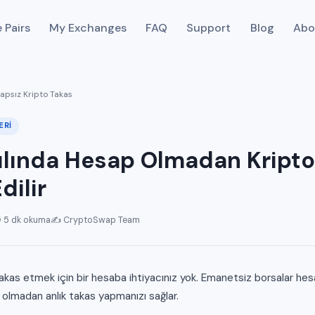
 Pairs
My Exchanges
FAQ
Support
Blog
Abo
sapsız Kripto Takas
ERI
ılında Hesap Olmadan Kripto
dilir
 5 dk okuma
✍️ CryptoSwap Team
akas etmek için bir hesaba ihtiyacınız yok. Emanetsiz borsalar hes
 olmadan anlık takas yapmanızı sağlar.