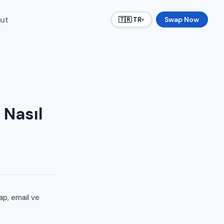
ut
Swap Now
🇹🇷 TR
▾
 Nasıl
ap, email ve