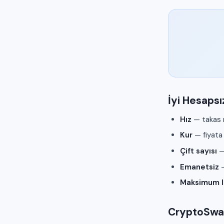
İyi Hesapsı
Hız
— takas 
Kur
— fiyata
Çift sayısı
— 
Emanetsiz
—
Maksimum l
CryptoSwa