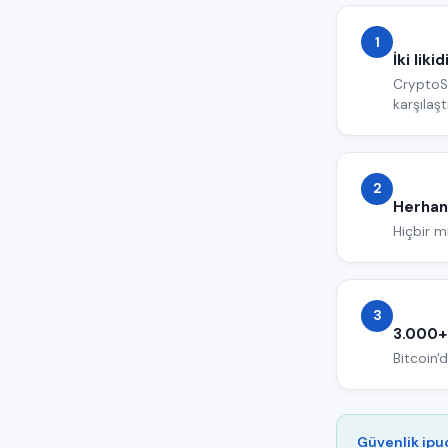
1
İki liki
CryptoSw
karşılaştı
2
Herhang
Hiçbir m
3
3.000+
Bitcoin'
Güvenlik ipu