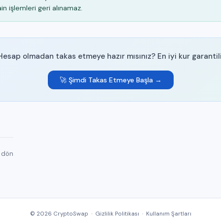
in işlemleri geri alınamaz.
Hesap olmadan takas etmeye hazır mısınız? En iyi kur garantili
🚀 Şimdi Takas Etmeye Başla →
 dön
© 2026 CryptoSwap ·
Gizlilik Politikası
·
Kullanım Şartları