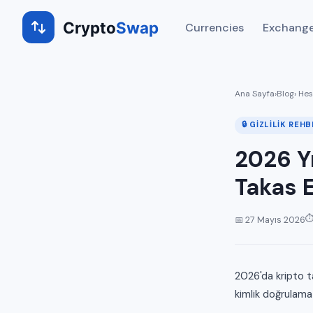
Crypto
Swap
Currencies
Exchange
Ana Sayfa
›
Blog
› He
🔒 GIZLILIK REHB
2026 Y
Takas E
⏱
📅 27 Mayıs 2026
2026'da kripto t
kimlik doğrulama