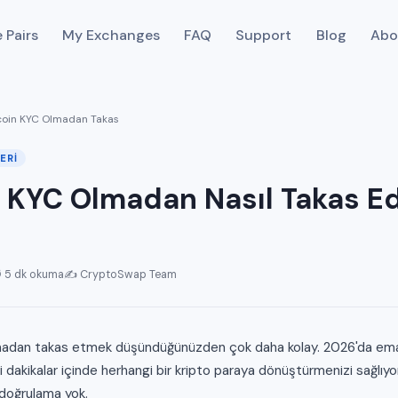
 Pairs
My Exchanges
FAQ
Support
Blog
Abo
tcoin KYC Olmadan Takas
ERI
 KYC Olmadan Nasıl Takas Edi
 5 dk okuma
✍️ CryptoSwap Team
lmadan takas etmek düşündüğünüzden çok daha kolay. 2026'da em
i dakikalar içinde herhangi bir kripto paraya dönüştürmenizi sağlıy
k doğrulama yok.