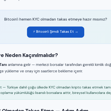
Bitcoin'i hemen KYC olmadan takas etmeye hazır mısınız?
⚡ Bitcoin'i Şimdi Takas Et →
e Neden Kaçınılmalıdır?
Tanı
anlamına gelir — merkezi borsalar tarafından gerekli kimlik do
lge yükleme ve onay için saatlerce bekleme içerir.
t — Türkiye dahil çoğu ülkede KYC olmadan kripto takas etmek t
toplama yükümlülüğü lisanslı borsalara aittir, bireysel kullanıcılara değ
C Olmadan Takas Etme — Adım Adım