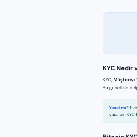
KYC Nedir v
KYC,
Müşteriyi 
Bu genellikle be
Yasal mı?
Eve
yasaldır. KYC 
Bitcoin KY