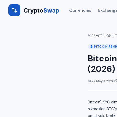
Crypto
Swap
Currencies
Exchange
Ana Sayfa
›
Blog
› Bi
₿ BITCOIN REHB
Bitcoin
(2026)
⏱
📅 27 Mayıs 2026
Bitcoin'i KYC o
hizmetleri BTC'y
email yok, kimli