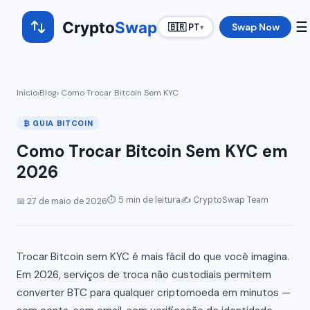
Crypto
Swap
☰
Swap Now
🇧🇷 PT
▾
Início
›
Blog
› Como Trocar Bitcoin Sem KYC
₿ GUIA BITCOIN
Como Trocar Bitcoin Sem KYC em
2026
⏱ 5 min de leitura
✍️ CryptoSwap Team
📅 27 de maio de 2026
Trocar Bitcoin sem KYC é mais fácil do que você imagina.
Em 2026, serviços de troca não custodiais permitem
converter BTC para qualquer criptomoeda em minutos —