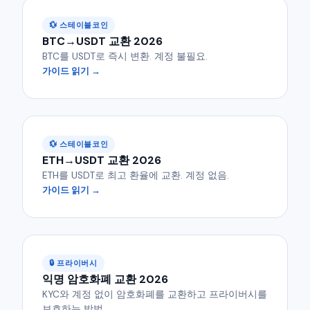
💱 스테이블코인
BTC→USDT 교환 2026
BTC를 USDT로 즉시 변환. 계정 불필요.
가이드 읽기 →
💱 스테이블코인
ETH→USDT 교환 2026
ETH를 USDT로 최고 환율에 교환. 계정 없음.
가이드 읽기 →
🔒 프라이버시
익명 암호화폐 교환 2026
KYC와 계정 없이 암호화폐를 교환하고 프라이버시를
보호하는 방법.