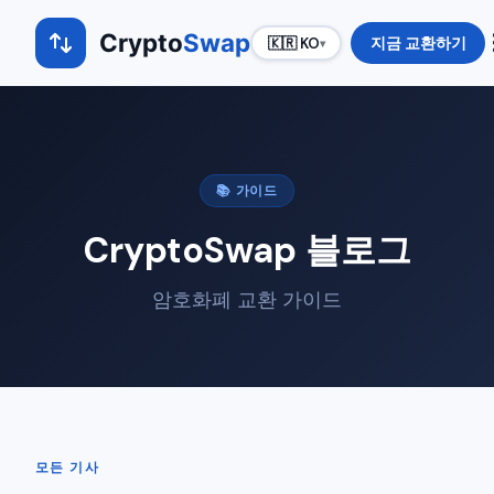
Crypto
Swap
지금 교환하기
🇰🇷 KO
▾
📚 가이드
CryptoSwap 블로그
암호화폐 교환 가이드
모든 기사