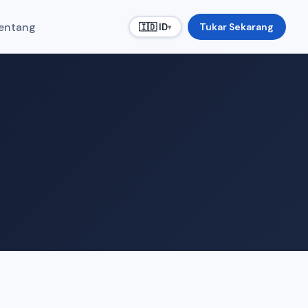
entang
Tukar Sekarang
🇮🇩 ID
▾