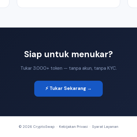
Siap untuk menukar?
Tukar 3.000+ token — tanpa akun, tanpa KYC.
⚡ Tukar Sekarang →
© 2026 CryptoSwap ·
Kebijakan Privasi
·
Syarat Layanan