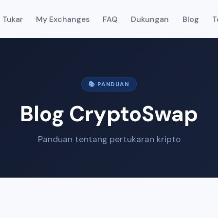
 Tukar
My Exchanges
FAQ
Dukungan
Blog
T
📚 PANDUAN
Blog CryptoSwap
Panduan tentang pertukaran kripto