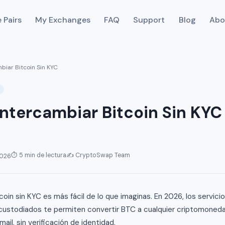
 Pairs
My Exchanges
FAQ
Support
Blog
Abo
mbiar Bitcoin Sin KYC
ntercambiar Bitcoin Sin KYC
⏱ 5 min de lectura
✍️ CryptoSwap Team
2026
coin sin KYC es más fácil de lo que imaginas. En 2026, los servici
custodiados te permiten convertir BTC a cualquier criptomoned
mail, sin verificación de identidad.