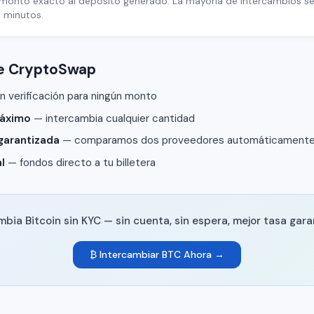
l monto exacto al depósito generado. La mayoría de intercambios 
 minutos.
de CryptoSwap
n verificación para ningún monto
máximo
— intercambia cualquier cantidad
garantizada
— comparamos dos proveedores automáticament
l
— fondos directo a tu billetera
mbia Bitcoin sin KYC — sin cuenta, sin espera, mejor tasa gara
₿ Intercambiar BTC Ahora →