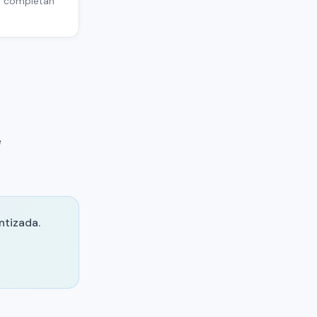
se completan
e
ntizada.