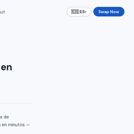
ut
Swap Now
🇪🇸 ES
▾
 en
os de
a en minutos —