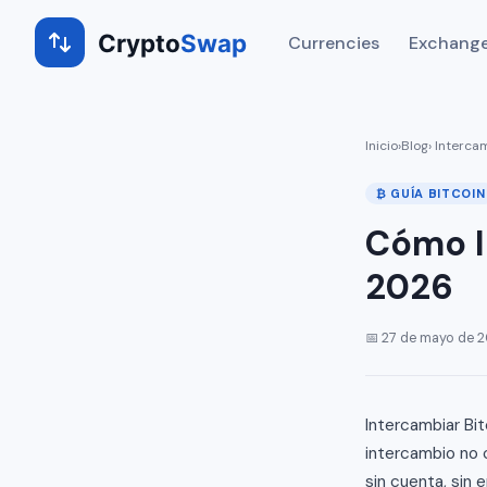
Crypto
Swap
Currencies
Exchange
Inicio
›
Blog
› Interca
₿ GUÍA BITCOIN
Cómo I
2026
📅 27 de mayo de 
Intercambiar Bit
intercambio no 
sin cuenta, sin e