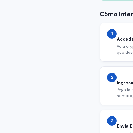
Cómo Inter
1
Accede
Ve a cry
que dese
2
Ingresa
Pega la 
nombre,
3
Envía B