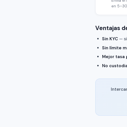
Envía e
en 5–30
Ventajas 
Sin KYC
— si
Sin límite 
Mejor tasa 
No custodia
Interca