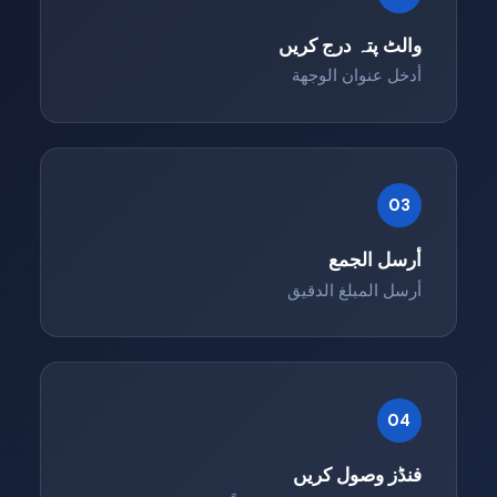
والٹ پتہ درج کریں
أدخل عنوان الوجهة
03
أرسل الجمع
أرسل المبلغ الدقيق
04
فنڈز وصول کریں