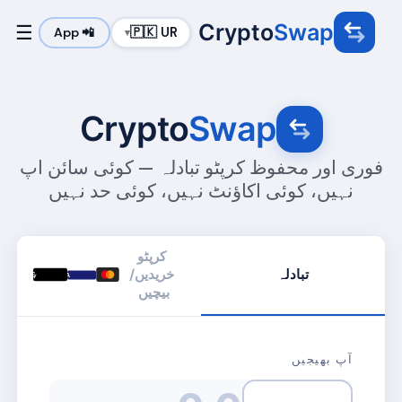
Crypto
Swap
☰
🇵🇰 UR
📲 App
▾
Crypto
Swap
فوری اور محفوظ کرپٹو تبادلہ — کوئی سائن اپ
نہیں، کوئی اکاؤنٹ نہیں، کوئی حد نہیں
کرپٹو
تبادلہ
خریدیں/

VISA
Pay
بیچیں
آپ بھیجیں