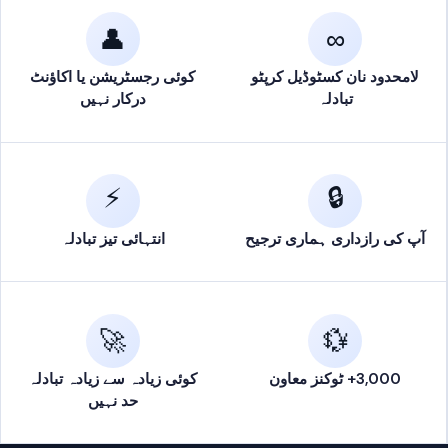
آپ کا تبادلہ
ترتیب دیں
جمع
تصدیق کریں
👤
∞
3
2
1
لامحدود نان کسٹوڈیل کرپٹو
کوئی رجسٹریشن یا اکاؤنٹ
تبادلہ
درکار نہیں
ہم آپ کا کہاں بھیجیں
crypto
؟
📬
اپنا منزل والٹ پتہ درج کریں
منزل والٹ پتہ
⚡
🔒
📋 پیسٹ کریں
آپ کی رازداری ہماری ترجیح
انتہائی تیز تبادلہ
🚀
💱
آپ کے فنڈز سیدھے اس پتے پر جاتے ہیں۔ کوئی اکاؤنٹ
🔒
درکار نہیں — ہم کبھی آپ کی کرپٹو نہیں رکھتے۔
3,000+ ٹوکنز معاون
کوئی زیادہ سے زیادہ تبادلہ
حد نہیں
منسوخ کریں
جاری رکھیں →