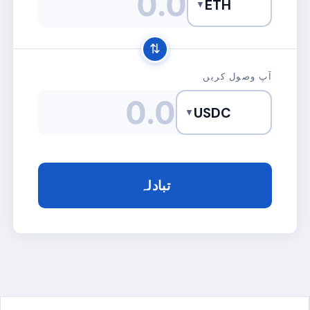
ETH
▼
⇅
آپ وصول کریں
USDC
▼
تبادلہ